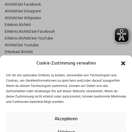
Alsfeld bei Facebook
Alsfeld bei Instagram
Alsfeld bei Wikipedia
Erlebnis.Alsfeld
Erlebnis.Alsfeld bei Facebook
Erlebnis.Alsfeld bei YouTube
Alsfeld bei Youtube
Erlenbad Alsfeld
Kontakt
Cookie-Zustimmung verwalten
Magistrat der Stadt Alsfeld
Um dir ein optimales Erlebnis zu bieten, verwenden wir Technologien wie
Markt 1
Cookies, um Geräteinformationen zu speichern und/oder darauf zuzugreifen.
36304 Alsfeld
Wenn du diesen Technologien zustimmst, können wir Daten wie das
06631/182-0
Surfverhalten oder eindeutige IDs auf dieser Website verarbeiten. Wenn du
deine Zustimmung nicht erteilst oder zurückziehst, können bestimmte Merkmale
info@stadt.alsfeld.de
und Funktionen beeinträchtigt werden.
Öffnungszeiten
Montag: 08:30 – 16:00 Uhr
Akzeptieren
Dienstag: 08:30 – 12:00 Uhr
Mittwoch: 08:30 – 12:00 Uhr
Ablehnen