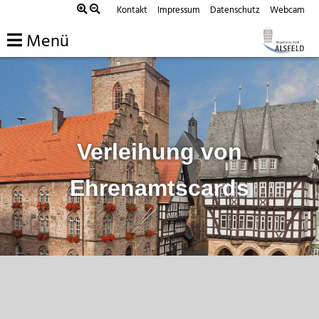
Zum
Kontakt
Impressum
Datenschutz
Webcam
Inhalt
Menü
springen
Verleihung von
Ehrenamtscards