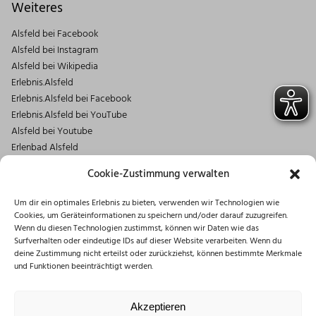
Weiteres
Alsfeld bei Facebook
Alsfeld bei Instagram
Alsfeld bei Wikipedia
Erlebnis.Alsfeld
Erlebnis.Alsfeld bei Facebook
Erlebnis.Alsfeld bei YouTube
Alsfeld bei Youtube
Erlenbad Alsfeld
Kontakt
Cookie-Zustimmung verwalten
Magistrat der Stadt Alsfeld
Um dir ein optimales Erlebnis zu bieten, verwenden wir Technologien wie
Markt 1
Cookies, um Geräteinformationen zu speichern und/oder darauf zuzugreifen.
36304 Alsfeld
Wenn du diesen Technologien zustimmst, können wir Daten wie das
06631/182-0
Surfverhalten oder eindeutige IDs auf dieser Website verarbeiten. Wenn du
deine Zustimmung nicht erteilst oder zurückziehst, können bestimmte Merkmale
info@stadt.alsfeld.de
und Funktionen beeinträchtigt werden.
Öffnungszeiten
Montag: 08:30 – 16:00 Uhr
Akzeptieren