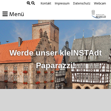
Zum
Kontakt
Impressum
Datenschutz
Webcam
Inhalt
Menü
springen
Werde unser kleINSTAdt
Paparazzi!