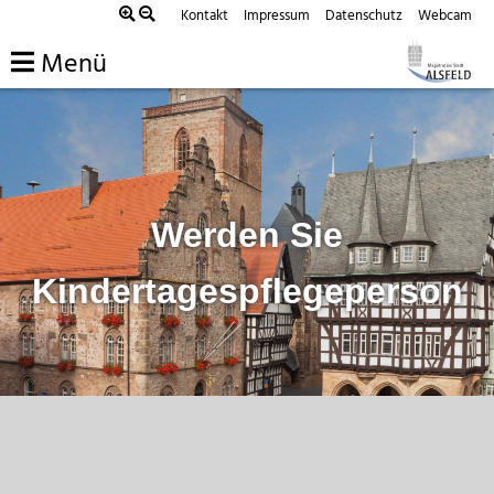
Zum
Kontakt
Impressum
Datenschutz
Webcam
Inhalt
Menü
springen
Werden Sie
Kindertagespflegeperson