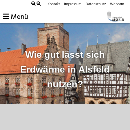
Zum
Kontakt
Impressum
Datenschutz
Webcam
Inhalt
Menü
springen
Wie gut lässt sich
Erdwärme in Alsfeld
nutzen?