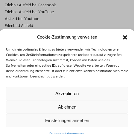
Erlebnis.Alsfeld bei Facebook
Erlebnis.Alsfeld bei YouTube
Alsfeld bei Youtube
Erlenbad Alsfeld
Kontakt
Cookie-Zustimmung verwalten
Magistrat der Stadt Alsfeld
Um dir ein optimales Erlebnis zu bieten, verwenden wir Technologien wie
Markt 1
Cookies, um Geräteinformationen zu speichern und/oder darauf zuzugreifen.
36304 Alsfeld
Wenn du diesen Technologien zustimmst, können wir Daten wie das
06631/182-0
Surfverhalten oder eindeutige IDs auf dieser Website verarbeiten. Wenn du
deine Zustimmung nicht erteilst oder zurückziehst, können bestimmte Merkmale
info@stadt.alsfeld.de
und Funktionen beeinträchtigt werden.
Öffnungszeiten
Montag: 08:30 – 16:00 Uhr
Akzeptieren
Dienstag: 08:30 – 12:00 Uhr
Mittwoch: 08:30 – 12:00 Uhr
Ablehnen
Donnerstag: 10:00 – 18:00 Uhr
Freitag: 08:30 – 12:00 Uhr
Einstellungen ansehen