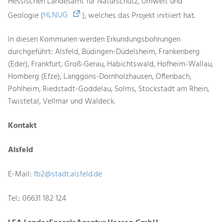
Hessischen Landesamt für Naturschutz, Umwelt und
Geologie (
HLNUG
), welches das Projekt initiiert hat.
In diesen Kommunen werden Erkundungsbohrungen
durchgeführt: Alsfeld, Büdingen-Düdelsheim, Frankenberg
(Eder), Frankfurt, Groß-Gerau, Habichtswald, Hofheim-Wallau,
Homberg (Efze), Langgöns-Dornholzhausen, Offenbach,
Pohlheim, Riedstadt-Goddelau, Solms, Stockstadt am Rhein,
Twistetal, Vellmar und Waldeck.
Kontakt
Alsfeld
E-Mail:
fb2@stadt.alsfeld.de
Tel.: 06631 182 124