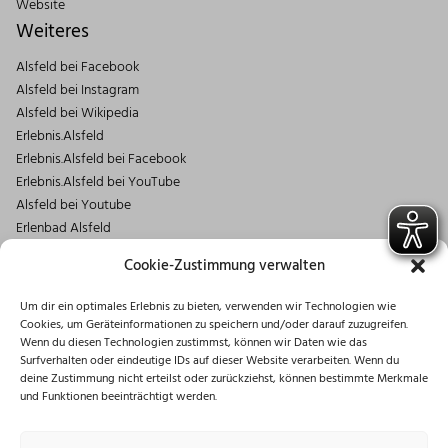
Website
Weiteres
Alsfeld bei Facebook
Alsfeld bei Instagram
Alsfeld bei Wikipedia
Erlebnis.Alsfeld
Erlebnis.Alsfeld bei Facebook
Erlebnis.Alsfeld bei YouTube
Alsfeld bei Youtube
Erlenbad Alsfeld
Kontakt
Cookie-Zustimmung verwalten
Magistrat der Stadt Alsfeld
Um dir ein optimales Erlebnis zu bieten, verwenden wir Technologien wie
Markt 1
Cookies, um Geräteinformationen zu speichern und/oder darauf zuzugreifen.
36304 Alsfeld
Wenn du diesen Technologien zustimmst, können wir Daten wie das
06631/182-0
Surfverhalten oder eindeutige IDs auf dieser Website verarbeiten. Wenn du
deine Zustimmung nicht erteilst oder zurückziehst, können bestimmte Merkmale
info@stadt.alsfeld.de
und Funktionen beeinträchtigt werden.
Öffnungszeiten
Montag: 08:30 – 16:00 Uhr