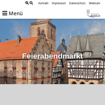
Zum
Kontakt
Impressum
Datenschutz
Webcam
Inhalt
Menü
springen
Feierabendmarkt