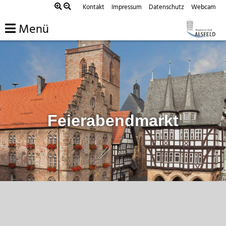
Zum
Kontakt
Impressum
Datenschutz
Webcam
Inhalt
Menü
springen
Feierabendmarkt