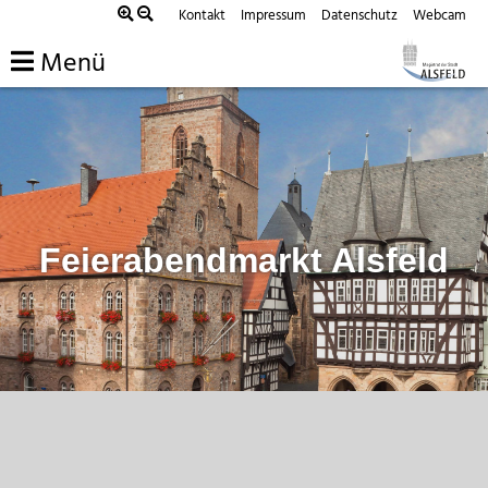
Zum
Kontakt
Impressum
Datenschutz
Webcam
Inhalt
Menü
springen
Feierabendmarkt Alsfeld