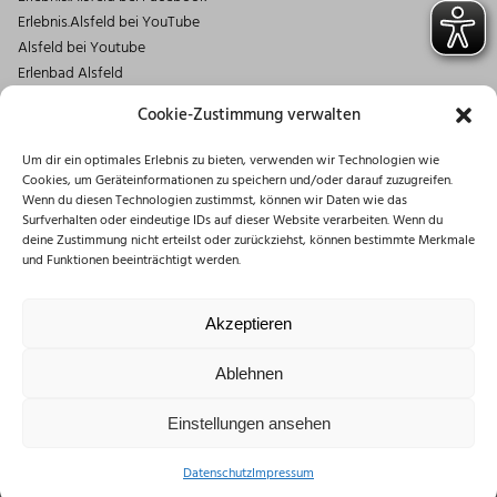
Erlebnis.Alsfeld bei YouTube
Alsfeld bei Youtube
Erlenbad Alsfeld
Kontakt
Cookie-Zustimmung verwalten
Magistrat der Stadt Alsfeld
Um dir ein optimales Erlebnis zu bieten, verwenden wir Technologien wie
Markt 1
Cookies, um Geräteinformationen zu speichern und/oder darauf zuzugreifen.
36304 Alsfeld
Wenn du diesen Technologien zustimmst, können wir Daten wie das
06631/182-0
Surfverhalten oder eindeutige IDs auf dieser Website verarbeiten. Wenn du
deine Zustimmung nicht erteilst oder zurückziehst, können bestimmte Merkmale
info@stadt.alsfeld.de
und Funktionen beeinträchtigt werden.
Öffnungszeiten
Montag: 08:30 – 16:00 Uhr
Akzeptieren
Dienstag: 08:30 – 12:00 Uhr
Mittwoch: 08:30 – 12:00 Uhr
Ablehnen
Donnerstag: 10:00 – 18:00 Uhr
Freitag: 08:30 – 12:00 Uhr
Einstellungen ansehen
Datenschutz
Impressum
Impressum
Datenschutzerklärung
Disclaimer