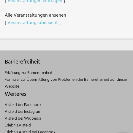
[
Veranstaltungen eintragen
]
Alle Veranstaltungen ansehen
[
Veranstaltungsübersicht
]
Barrierefreiheit
Erklärung zur Barrierefreiheit
Formular zur Übermittlung von Problemen der Barrierefreiheit auf dieser
Website
Weiteres
Alsfeld bei Facebook
Alsfeld bei Instagram
Alsfeld bei Wikipedia
Erlebnis.Alsfeld
Erlebnis.Alsfeld bei Facebook