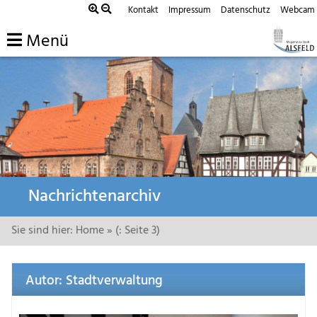
Kontakt
Impressum
Datenschutz
Webcam
Menü
Zum
Nachrichtenarchiv
Inhalt
springen
Sie sind hier:
Home
» (: Seite 3)
Autor:
Stadtverwaltung