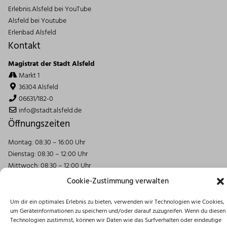
Erlebnis.Alsfeld bei YouTube
Alsfeld bei Youtube
Erlenbad Alsfeld
Kontakt
Magistrat der Stadt Alsfeld
Markt 1
36304 Alsfeld
06631/182-0
info@stadt.alsfeld.de
Öffnungszeiten
Montag: 08:30 – 16:00 Uhr
Dienstag: 08:30 – 12:00 Uhr
Mittwoch: 08:30 – 12:00 Uhr
Donnerstag: 10:00 – 18:00 Uhr
Cookie-Zustimmung verwalten
Freitag: 08:30 – 12:00 Uhr
Um dir ein optimales Erlebnis zu bieten, verwenden wir Technologien wie Cookies,
um Geräteinformationen zu speichern und/oder darauf zuzugreifen. Wenn du diesen
Impressum
Datenschutzerklärung
Disclaimer
Technologien zustimmst, können wir Daten wie das Surfverhalten oder eindeutige